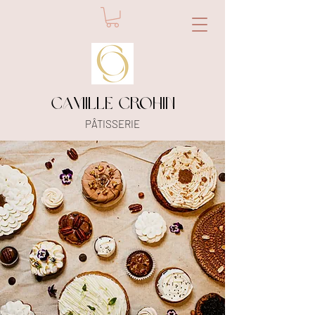
camille crohin
​PÂTISSERIE