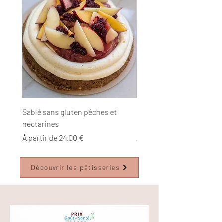
Sablé sans gluten pêches et
Sablé Végan & sans glut
néctarines
Litchi
Prix promotionnel
Prix promotionnel
À partir de
24,00 €
À partir de
Découvrir les pâtisseries