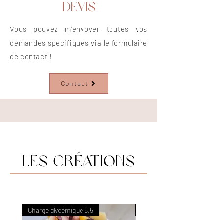
DEVIS
Vous pouvez m'envoyer toutes vos
demandes spécifiques via le formulaire
de contact !
Contact
les Créations
Charge glycémique 6,5
Charge glycémique 6,5