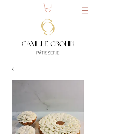
camille crohin
​PÂTISSERIE