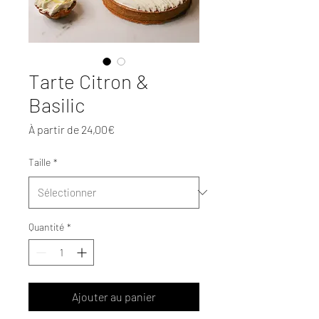
Tarte Citron &
Basilic
Prix
À partir de
24,00€
promotionnel
Taille
*
Quantité
*
Ajouter au panier