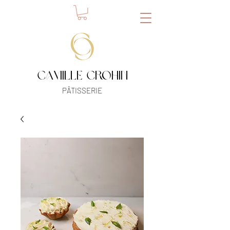
camille crohin
​PÂTISSERIE