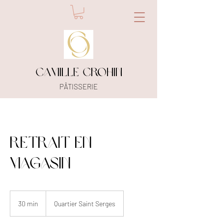
camille crohin
​PÂTISSERIE
Retrait en
magasin
30 min
3
Quartier Saint Serges
0