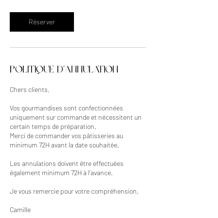
m
i
n
Réserver
Politique d'annulation
Chers clients,
Vos gourmandises sont confectionnées
uniquement sur commande et nécessitent un
certain temps de préparation.
Merci de commander vos pâtisseries au
minimum 72H avant la date souhaitée.
Les annulations doivent être effectuées
également minimum 72H à l'avance.
Je vous remercie pour votre compréhension,
Camille