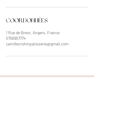
Coordonnées
1 Rue de Brest, Angers, France
0756957774
camillecrohinpatisserie@gmail.com
REJOINDRE LA LISTE DE
DIFFUSION
Saisissez votre e-mail ici